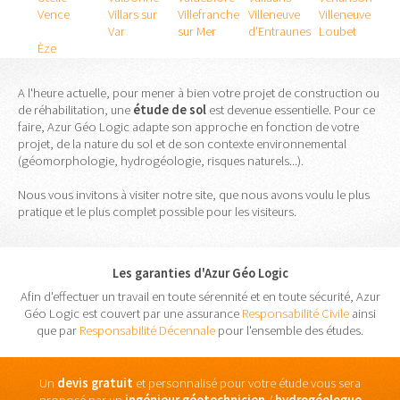
Vence
Villars sur
Villefranche
Villeneuve
Villeneuve
Var
sur Mer
d'Entraunes
Loubet
Èze
A l'heure actuelle, pour mener à bien votre projet de construction ou
de réhabilitation, une
étude
de
sol
est devenue essentielle. Pour ce
faire, Azur Géo Logic adapte son approche en fonction de votre
projet, de la nature du sol et de son contexte environnemental
(géomorphologie, hydrogéologie, risques naturels...).
Nous vous invitons à visiter notre site, que nous avons voulu le plus
pratique et le plus complet possible pour les visiteurs.
Les garanties d'Azur Géo Logic
Afin d'effectuer un travail en toute sérennité et en toute sécurité, Azur
Géo Logic est couvert par une assurance
Responsabilité Civile
ainsi
que par
Responsabilité Décennale
pour l'ensemble des études.
Un
devis gratuit
et personnalisé pour votre étude vous sera