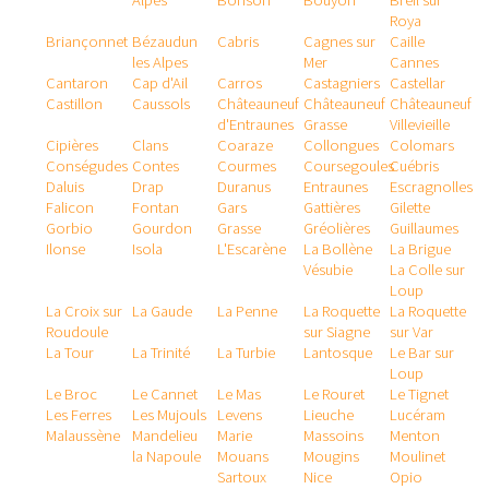
Alpes
Bonson
Bouyon
Breil sur
Roya
Briançonnet
Bézaudun
Cabris
Cagnes sur
Caille
les Alpes
Mer
Cannes
Cantaron
Cap d'Ail
Carros
Castagniers
Castellar
Castillon
Caussols
Châteauneuf
Châteauneuf
Châteauneuf
d'Entraunes
Grasse
Villevieille
Cipières
Clans
Coaraze
Collongues
Colomars
Conségudes
Contes
Courmes
Coursegoules
Cuébris
Daluis
Drap
Duranus
Entraunes
Escragnolles
Falicon
Fontan
Gars
Gattières
Gilette
Gorbio
Gourdon
Grasse
Gréolières
Guillaumes
Ilonse
Isola
L'Escarène
La Bollène
La Brigue
Vésubie
La Colle sur
Loup
La Croix sur
La Gaude
La Penne
La Roquette
La Roquette
Roudoule
sur Siagne
sur Var
La Tour
La Trinité
La Turbie
Lantosque
Le Bar sur
Loup
Le Broc
Le Cannet
Le Mas
Le Rouret
Le Tignet
Les Ferres
Les Mujouls
Levens
Lieuche
Lucéram
Malaussène
Mandelieu
Marie
Massoins
Menton
la Napoule
Mouans
Mougins
Moulinet
Sartoux
Nice
Opio