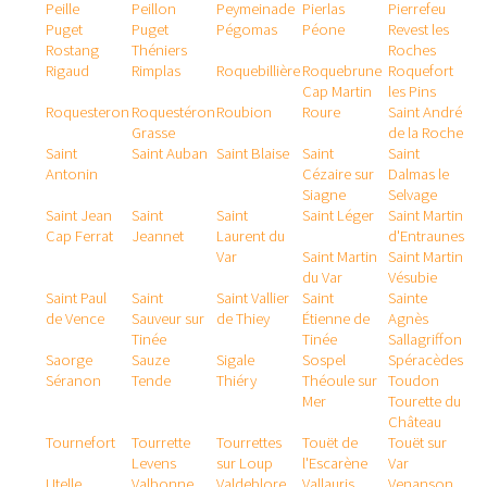
Peille
Peillon
Peymeinade
Pierlas
Pierrefeu
Puget
Puget
Pégomas
Péone
Revest les
Rostang
Théniers
Roches
Rigaud
Rimplas
Roquebillière
Roquebrune
Roquefort
Cap Martin
les Pins
Roquesteron
Roquestéron
Roubion
Roure
Saint André
Grasse
de la Roche
Saint
Saint Auban
Saint Blaise
Saint
Saint
Antonin
Cézaire sur
Dalmas le
Siagne
Selvage
Saint Jean
Saint
Saint
Saint Léger
Saint Martin
Cap Ferrat
Jeannet
Laurent du
d'Entraunes
Var
Saint Martin
Saint Martin
du Var
Vésubie
Saint Paul
Saint
Saint Vallier
Saint
Sainte
de Vence
Sauveur sur
de Thiey
Étienne de
Agnès
Tinée
Tinée
Sallagriffon
Saorge
Sauze
Sigale
Sospel
Spéracèdes
Séranon
Tende
Thiéry
Théoule sur
Toudon
Mer
Tourette du
Château
Tournefort
Tourrette
Tourrettes
Touët de
Touët sur
Levens
sur Loup
l'Escarène
Var
Utelle
Valbonne
Valdeblore
Vallauris
Venanson