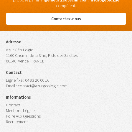
proposé par un
ingénieur
géotechnicien
/
hydrogéologue
compétent.
Contactez-nous
Adresse
Azur Géo Logic
1160 Chemin de la Sine, Piste des Salettes
06140
Vence
FRANCE
Contact
Ligne fixe :
04 93 20 00 16
Email :
contact@azurgeologic.com
Informations
Contact
Mentions Légales
Foire Aux Questions
Recrutement