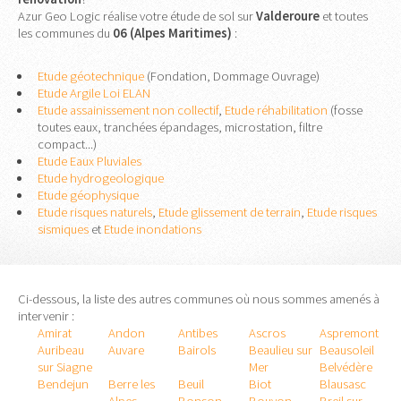
Azur Geo Logic réalise votre étude de sol sur
Valderoure
et toutes
les communes du
06 (Alpes Maritimes)
:
Etude géotechnique
(Fondation, Dommage Ouvrage)
Etude Argile Loi ELAN
Etude assainissement non collectif
,
Etude réhabilitation
(fosse
toutes eaux, tranchées épandages, microstation, filtre
compact...)
Etude Eaux Pluviales
Etude hydrogeologique
Etude géophysique
Etude risques naturels
,
Etude glissement de terrain
,
Etude risques
sismiques
et
Etude inondations
Ci-dessous, la liste des autres communes où nous sommes amenés à
intervenir :
Amirat
Andon
Antibes
Ascros
Aspremont
Auribeau
Auvare
Bairols
Beaulieu sur
Beausoleil
sur Siagne
Mer
Belvédère
Bendejun
Berre les
Beuil
Biot
Blausasc