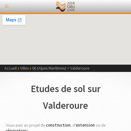
Accueil
Villes
06 (Alpes Maritimes)
>
Valderoure
Etudes de sol sur
Valderoure
Vous avez un projet de
construction
, d'
extension
ou de
rénovation
?