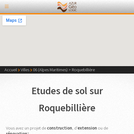
Accueil
Villes
06 (Alpes Maritimes)
>
Roquebillière
Etudes de sol sur
Roquebillière
Vous avez un projet de
construction
, d'
extension
ou de
rénovation
?