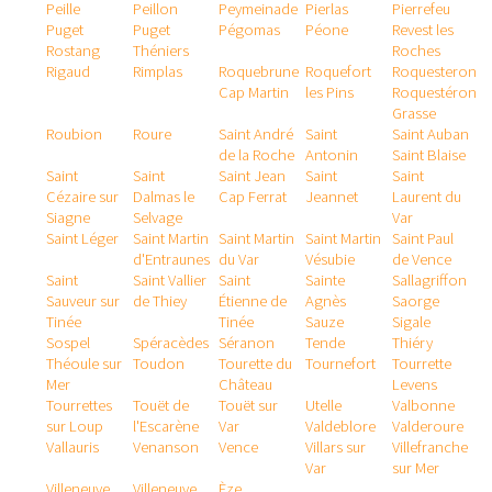
Peille
Peillon
Peymeinade
Pierlas
Pierrefeu
Puget
Puget
Pégomas
Péone
Revest les
Rostang
Théniers
Roches
Rigaud
Rimplas
Roquebrune
Roquefort
Roquesteron
Cap Martin
les Pins
Roquestéron
Grasse
Roubion
Roure
Saint André
Saint
Saint Auban
de la Roche
Antonin
Saint Blaise
Saint
Saint
Saint Jean
Saint
Saint
Cézaire sur
Dalmas le
Cap Ferrat
Jeannet
Laurent du
Siagne
Selvage
Var
Saint Léger
Saint Martin
Saint Martin
Saint Martin
Saint Paul
d'Entraunes
du Var
Vésubie
de Vence
Saint
Saint Vallier
Saint
Sainte
Sallagriffon
Sauveur sur
de Thiey
Étienne de
Agnès
Saorge
Tinée
Tinée
Sauze
Sigale
Sospel
Spéracèdes
Séranon
Tende
Thiéry
Théoule sur
Toudon
Tourette du
Tournefort
Tourrette
Mer
Château
Levens
Tourrettes
Touët de
Touët sur
Utelle
Valbonne
sur Loup
l'Escarène
Var
Valdeblore
Valderoure
Vallauris
Venanson
Vence
Villars sur
Villefranche
Var
sur Mer
Villeneuve
Villeneuve
Èze