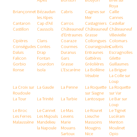
Alpes
Bonson
Bouyon
Breil sur
Roya
Briançonnet
Bézaudun
Cabris
Cagnes sur
Caille
les Alpes
Mer
Cannes
Cantaron
Cap d'Ail
Carros
Castagniers
Castellar
Castillon
Caussols
Châteauneuf
Châteauneuf
Châteauneuf
d'Entraunes
Grasse
Villevieille
Cipières
Clans
Coaraze
Collongues
Colomars
Conségudes
Contes
Courmes
Coursegoules
Cuébris
Daluis
Drap
Duranus
Entraunes
Escragnolles
Falicon
Fontan
Gars
Gattières
Gilette
Gorbio
Gourdon
Grasse
Gréolières
Guillaumes
Ilonse
Isola
L'Escarène
La Bollène
La Brigue
Vésubie
La Colle sur
Loup
La Croix sur
La Gaude
La Penne
La Roquette
La Roquette
Roudoule
sur Siagne
sur Var
La Tour
La Trinité
La Turbie
Lantosque
Le Bar sur
Loup
Le Broc
Le Cannet
Le Mas
Le Rouret
Le Tignet
Les Ferres
Les Mujouls
Levens
Lieuche
Lucéram
Malaussène
Mandelieu
Marie
Massoins
Menton
la Napoule
Mouans
Mougins
Moulinet
Sartoux
Nice
Opio