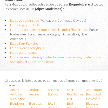
Azur Geo Logic réalise votre étude de sol sur
Roquebillière
et toutes
les communes du
06 (Alpes Maritimes)
:
Etude géotechnique
(Fondation, Dommage Ouvrage)
Etude Argile Loi ELAN
Etude assainissement non collectif
,
Etude réhabilitation
(fosse
toutes eaux, tranchées épandages, microstation, filtre
compact...)
Etude Eaux Pluviales
Etude hydrogeologique
Etude géophysique
Etude risques naturels
,
Etude glissement de terrain
,
Etude risques
sismiques
et
Etude inondations
Ci-dessous, la liste des autres communes où nous sommes amenés à
intervenir :
Amirat
Andon
Antibes
Ascros
Aspremont
Auribeau
Auvare
Bairols
Beaulieu sur
Beausoleil
sur Siagne
Mer
Belvédère
Bendejun
Berre les
Beuil
Biot
Blausasc