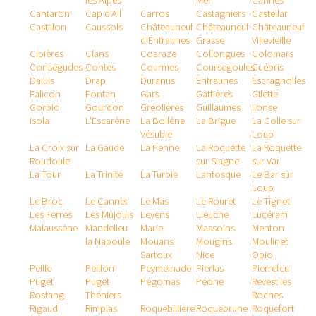
les Alpes
Mer
Cannes
Cantaron
Cap d'Ail
Carros
Castagniers
Castellar
Castillon
Caussols
Châteauneuf
Châteauneuf
Châteauneuf
d'Entraunes
Grasse
Villevieille
Cipières
Clans
Coaraze
Collongues
Colomars
Conségudes
Contes
Courmes
Coursegoules
Cuébris
Daluis
Drap
Duranus
Entraunes
Escragnolles
Falicon
Fontan
Gars
Gattières
Gilette
Gorbio
Gourdon
Gréolières
Guillaumes
Ilonse
Isola
L'Escarène
La Bollène
La Brigue
La Colle sur
Vésubie
Loup
La Croix sur
La Gaude
La Penne
La Roquette
La Roquette
Roudoule
sur Siagne
sur Var
La Tour
La Trinité
La Turbie
Lantosque
Le Bar sur
Loup
Le Broc
Le Cannet
Le Mas
Le Rouret
Le Tignet
Les Ferres
Les Mujouls
Levens
Lieuche
Lucéram
Malaussène
Mandelieu
Marie
Massoins
Menton
la Napoule
Mouans
Mougins
Moulinet
Sartoux
Nice
Opio
Peille
Peillon
Peymeinade
Pierlas
Pierrefeu
Puget
Puget
Pégomas
Péone
Revest les
Rostang
Théniers
Roches
Rigaud
Rimplas
Roquebillière
Roquebrune
Roquefort