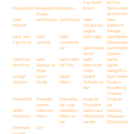
Cap Martin
les Pins
Roquesteron
Roquestéron
Roubion
Roure
Saint André
Grasse
de la Roche
Saint
Saint Auban
Saint Blaise
Saint
Saint
Antonin
Cézaire sur
Dalmas le
Siagne
Selvage
Saint Jean
Saint
Saint
Saint Léger
Saint Martin
Cap Ferrat
Jeannet
Laurent du
d'Entraunes
Var
Saint Martin
Saint Martin
du Var
Vésubie
Saint Paul
Saint
Saint Vallier
Saint
Sainte
de Vence
Sauveur sur
de Thiey
Étienne de
Agnès
Tinée
Tinée
Sallagriffon
Saorge
Sauze
Sigale
Sospel
Spéracèdes
Séranon
Tende
Thiéry
Théoule sur
Toudon
Mer
Tourette du
Château
Tournefort
Tourrette
Tourrettes
Touët de
Touët sur
Levens
sur Loup
l'Escarène
Var
Utelle
Valbonne
Valdeblore
Valderoure
Vallauris
Venanson
Vence
Villars sur
Villefranche
Villeneuve
Var
sur Mer
d'Entraunes
Villeneuve
Èze
Loubet