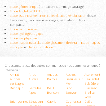
Etude géotechnique
(Fondation, Dommage Ouvrage)
Etude Argile Loi ELAN
Etude assainissement non collectif
,
Etude réhabilitation
(fosse
toutes eaux, tranchées épandages, microstation, filtre
compact...)
Etude Eaux Pluviales
Etude hydrogeologique
Etude géophysique
Etude risques naturels
,
Etude glissement de terrain
,
Etude risques
sismiques
et
Etude inondations
Ci-dessous, la liste des autres communes où nous sommes amenés à
intervenir :
Amirat
Andon
Antibes
Ascros
Aspremont
Auribeau
Auvare
Bairols
Beaulieu sur
Beausoleil
sur Siagne
Mer
Belvédère
Bendejun
Berre les
Beuil
Biot
Blausasc
Alpes
Bonson
Bouyon
Breil sur
Roya
Briançonnet
Bézaudun
Cabris
Cagnes sur
Caille