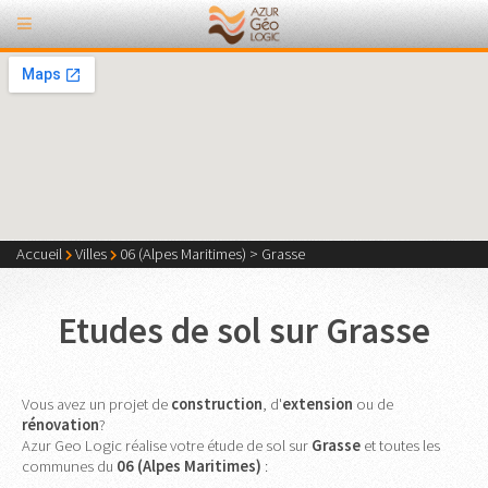
Accueil
Villes
06 (Alpes Maritimes)
>
Grasse
Etudes de sol sur Grasse
Vous avez un projet de
construction
, d'
extension
ou de
rénovation
?
Azur Geo Logic réalise votre étude de sol sur
Grasse
et toutes les
communes du
06 (Alpes Maritimes)
: