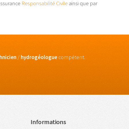
 assurance
Responsabilité Civile
ainsi que par
hnicien
/
hydrogéologue
compétent.
Informations