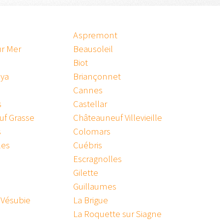
Aspremont
ur Mer
Beausoleil
Biot
oya
Briançonnet
Cannes
s
Castellar
uf Grasse
Châteauneuf Villevieille
s
Colomars
les
Cuébris
Escragnolles
Gilette
Guillaumes
 Vésubie
La Brigue
La Roquette sur Siagne