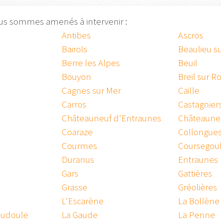
ous sommes amenés à intervenir :
Antibes
Ascros
Bairols
Beaulieu s
Berre les Alpes
Beuil
Bouyon
Breil sur R
Cagnes sur Mer
Caille
Carros
Castagnier
Châteauneuf d'Entraunes
Châteaune
Coaraze
Collongue
Courmes
Coursegou
Duranus
Entraunes
Gars
Gattières
Grasse
Gréolières
L'Escarène
La Bollène
Roudoule
La Gaude
La Penne