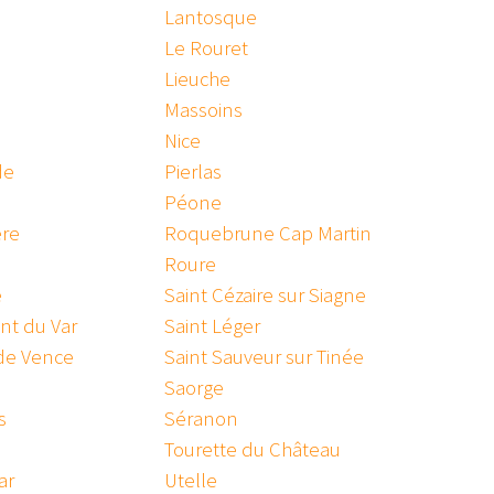
Lantosque
Le Rouret
Lieuche
Massoins
Nice
de
Pierlas
Péone
ère
Roquebrune Cap Martin
Roure
e
Saint Cézaire sur Siagne
nt du Var
Saint Léger
 de Vence
Saint Sauveur sur Tinée
Saorge
s
Séranon
Tourette du Château
ar
Utelle