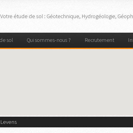
Votre
étude de sol
: Géotechnique, Hydrogéologie, Géophy
de sol
Qui sommes-nous ?
Recrutement
In
 Levens