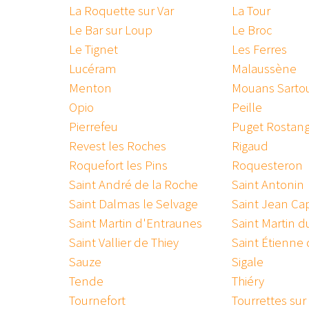
La Roquette sur Var
La Tour
Le Bar sur Loup
Le Broc
Le Tignet
Les Ferres
Lucéram
Malaussène
Menton
Mouans Sarto
Opio
Peille
Pierrefeu
Puget Rostan
Revest les Roches
Rigaud
Roquefort les Pins
Roquesteron
Saint André de la Roche
Saint Antonin
Saint Dalmas le Selvage
Saint Jean Cap
Saint Martin d'Entraunes
Saint Martin d
Saint Vallier de Thiey
Saint Étienne
Sauze
Sigale
Tende
Thiéry
Tournefort
Tourrettes su