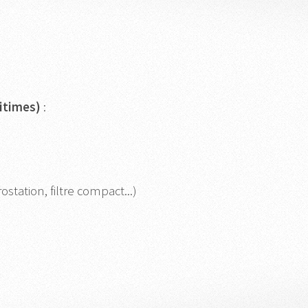
itimes)
:
tation, filtre compact...)