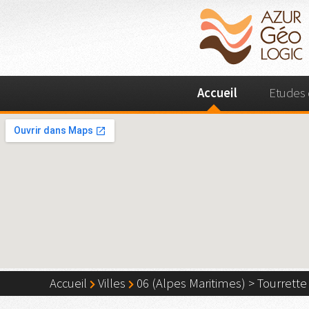
Accueil
Etudes 
Accueil
Villes
06 (Alpes Maritimes)
>
Tourrette