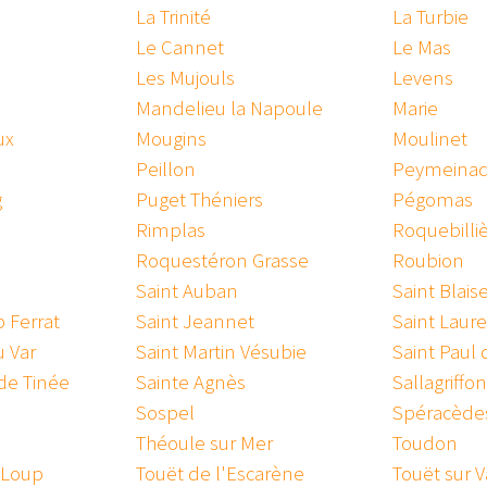
La Trinité
La Turbie
Le Cannet
Le Mas
Les Mujouls
Levens
Mandelieu la Napoule
Marie
ux
Mougins
Moulinet
Peillon
Peymeina
g
Puget Théniers
Pégomas
Rimplas
Roquebilli
Roquestéron Grasse
Roubion
Saint Auban
Saint Blais
 Ferrat
Saint Jeannet
Saint Laure
u Var
Saint Martin Vésubie
Saint Paul
 de Tinée
Sainte Agnès
Sallagriffon
Sospel
Spéracède
Théoule sur Mer
Toudon
r Loup
Touët de l'Escarène
Touët sur V