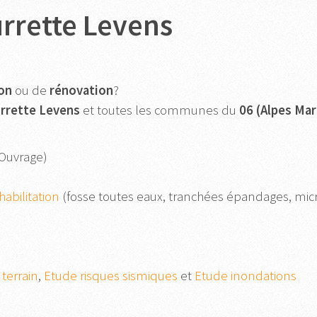
urrette Levens
on
ou de
rénovation
?
rrette Levens
et toutes les communes du
06 (Alpes Mar
Ouvrage)
abilitation
(fosse toutes eaux, tranchées épandages, micros
terrain
,
Etude risques sismiques
et
Etude inondations