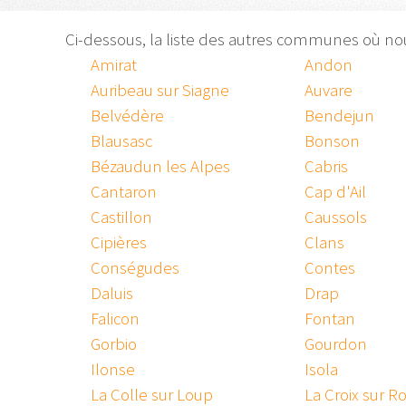
Ci-dessous, la liste des autres communes où n
Amirat
Andon
Auribeau sur Siagne
Auvare
Belvédère
Bendejun
Blausasc
Bonson
Bézaudun les Alpes
Cabris
Cantaron
Cap d'Ail
Castillon
Caussols
Cipières
Clans
Conségudes
Contes
Daluis
Drap
Falicon
Fontan
Gorbio
Gourdon
Ilonse
Isola
La Colle sur Loup
La Croix sur 