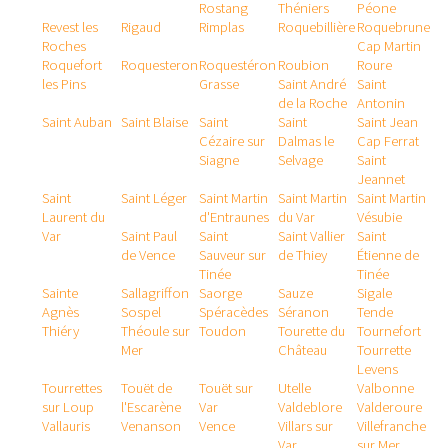
Rostang
Théniers
Péone
Revest les
Rigaud
Rimplas
Roquebillière
Roquebrune
Roches
Cap Martin
Roquefort
Roquesteron
Roquestéron
Roubion
Roure
les Pins
Grasse
Saint André
Saint
de la Roche
Antonin
Saint Auban
Saint Blaise
Saint
Saint
Saint Jean
Cézaire sur
Dalmas le
Cap Ferrat
Siagne
Selvage
Saint
Jeannet
Saint
Saint Léger
Saint Martin
Saint Martin
Saint Martin
Laurent du
d'Entraunes
du Var
Vésubie
Var
Saint Paul
Saint
Saint Vallier
Saint
de Vence
Sauveur sur
de Thiey
Étienne de
Tinée
Tinée
Sainte
Sallagriffon
Saorge
Sauze
Sigale
Agnès
Sospel
Spéracèdes
Séranon
Tende
Thiéry
Théoule sur
Toudon
Tourette du
Tournefort
Mer
Château
Tourrette
Levens
Tourrettes
Touët de
Touët sur
Utelle
Valbonne
sur Loup
l'Escarène
Var
Valdeblore
Valderoure
Vallauris
Venanson
Vence
Villars sur
Villefranche
Var
sur Mer