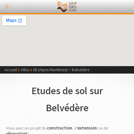
Accueil
Villes
06 (Alpes Maritimes)
>
Belvédère
Etudes de sol sur
Belvédère
Vous avez un projet de
construction
, d'
extension
ou de
rénovation
?