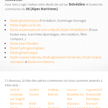
Azur Geo Logic réalise votre étude de sol sur
Belvédère
et toutes les
communes du
06 (Alpes Maritimes)
:
Etude géotechnique
(Fondation, Dommage Ouvrage)
Etude Argile Loi ELAN
Etude assainissement non collectif
,
Etude réhabilitation
(fosse
toutes eaux, tranchées épandages, microstation, filtre
compact...)
Etude Eaux Pluviales
Etude hydrogeologique
Etude géophysique
Etude risques naturels
,
Etude glissement de terrain
,
Etude risques
sismiques
et
Etude inondations
Ci-dessous, la liste des autres communes où nous sommes amenés à
intervenir :
Amirat
Andon
Antibes
Ascros
Aspremont
Auribeau
Auvare
Bairols
Beaulieu sur
Beausoleil
sur Siagne
Mer
Bendejun
Berre les
Beuil
Biot
Blausasc
Bonson