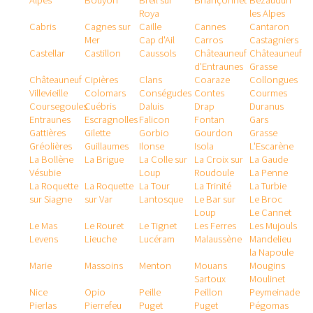
Alpes
Bouyon
Breil sur
Briançonnet
Bézaudun
Roya
les Alpes
Cabris
Cagnes sur
Caille
Cannes
Cantaron
Mer
Cap d'Ail
Carros
Castagniers
Castellar
Castillon
Caussols
Châteauneuf
Châteauneuf
d'Entraunes
Grasse
Châteauneuf
Cipières
Clans
Coaraze
Collongues
Villevieille
Colomars
Conségudes
Contes
Courmes
Coursegoules
Cuébris
Daluis
Drap
Duranus
Entraunes
Escragnolles
Falicon
Fontan
Gars
Gattières
Gilette
Gorbio
Gourdon
Grasse
Gréolières
Guillaumes
Ilonse
Isola
L'Escarène
La Bollène
La Brigue
La Colle sur
La Croix sur
La Gaude
Vésubie
Loup
Roudoule
La Penne
La Roquette
La Roquette
La Tour
La Trinité
La Turbie
sur Siagne
sur Var
Lantosque
Le Bar sur
Le Broc
Loup
Le Cannet
Le Mas
Le Rouret
Le Tignet
Les Ferres
Les Mujouls
Levens
Lieuche
Lucéram
Malaussène
Mandelieu
la Napoule
Marie
Massoins
Menton
Mouans
Mougins
Sartoux
Moulinet
Nice
Opio
Peille
Peillon
Peymeinade
Pierlas
Pierrefeu
Puget
Puget
Pégomas