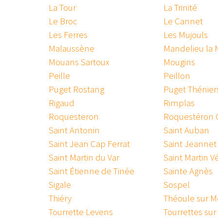
La Tour
La Trinité
Le Broc
Le Cannet
Les Ferres
Les Mujouls
Malaussène
Mandelieu la
Mouans Sartoux
Mougins
Peille
Peillon
Puget Rostang
Puget Thénier
Rigaud
Rimplas
Roquesteron
Roquestéron 
Saint Antonin
Saint Auban
Saint Jean Cap Ferrat
Saint Jeannet
Saint Martin du Var
Saint Martin V
Saint Étienne de Tinée
Sainte Agnès
Sigale
Sospel
Thiéry
Théoule sur M
Tourrette Levens
Tourrettes su