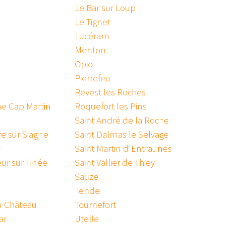
Le Bar sur Loup
Le Tignet
Lucéram
Menton
Opio
Pierrefeu
Revest les Roches
e Cap Martin
Roquefort les Pins
Saint André de la Roche
re sur Siagne
Saint Dalmas le Selvage
Saint Martin d'Entraunes
ur sur Tinée
Saint Vallier de Thiey
Sauze
Tende
u Château
Tournefort
ar
Utelle