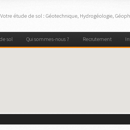
Votre
étude de sol
: Géotechnique, Hydrogéologie, Géophy
de sol
Qui sommes-nous ?
Recrutement
In