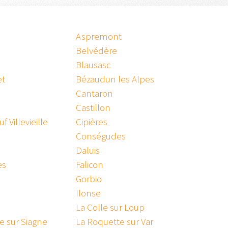
Aspremont
Belvédère
Blausasc
et
Bézaudun les Alpes
Cantaron
Castillon
 Villevieille
Cipières
Conségudes
Daluis
es
Falicon
Gorbio
s
Ilonse
La Colle sur Loup
e sur Siagne
La Roquette sur Var