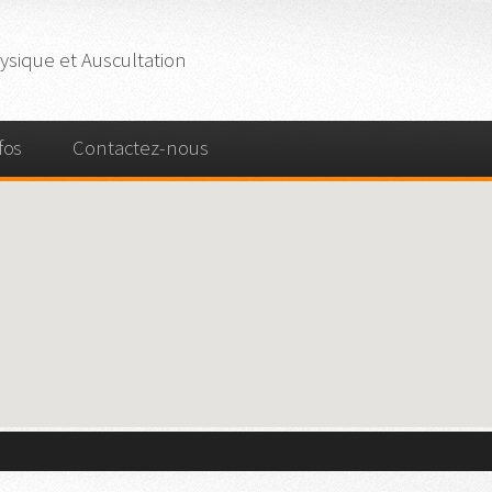
sique et Auscultation
fos
Contactez-nous