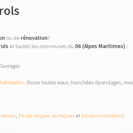
rols
on
ou de
rénovation
?
rols
et toutes les communes du
06 (Alpes Maritimes)
:
Ouvrage)
abilitation
(fosse toutes eaux, tranchées épandages, micros
terrain
,
Etude risques sismiques
et
Etude inondations