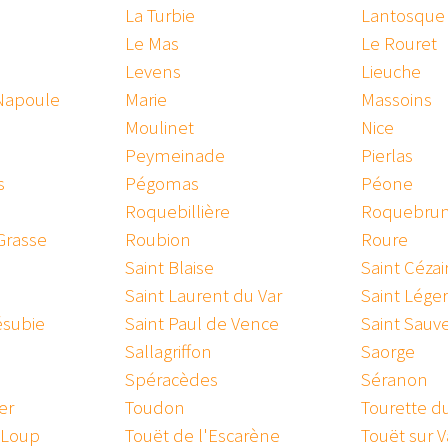
La Turbie
Lantosque
Le Mas
Le Rouret
Levens
Lieuche
 Napoule
Marie
Massoins
Moulinet
Nice
Peymeinade
Pierlas
s
Pégomas
Péone
Roquebillière
Roquebrun
Grasse
Roubion
Roure
Saint Blaise
Saint Cézai
Saint Laurent du Var
Saint Léger
ésubie
Saint Paul de Vence
Saint Sauve
Sallagriffon
Saorge
Spéracèdes
Séranon
er
Toudon
Tourette d
r Loup
Touët de l'Escarène
Touët sur V