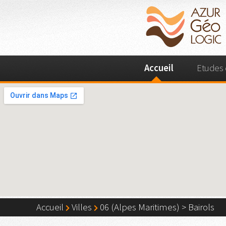
Accueil
Etudes 
Accueil
Villes
06 (Alpes Maritimes)
>
Bairols