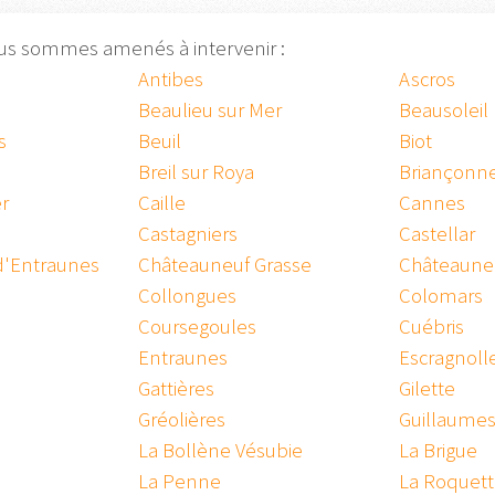
ous sommes amenés à intervenir :
Antibes
Ascros
Beaulieu sur Mer
Beausoleil
s
Beuil
Biot
Breil sur Roya
Briançonn
r
Caille
Cannes
Castagniers
Castellar
d'Entraunes
Châteauneuf Grasse
Châteauneuf
Collongues
Colomars
Coursegoules
Cuébris
Entraunes
Escragnoll
Gattières
Gilette
Gréolières
Guillaume
La Bollène Vésubie
La Brigue
La Penne
La Roquett