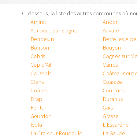
Ci-dessous, la liste des autres communes où n
Amirat
Andon
Auribeau sur Siagne
Auvare
Bendejun
Berre les Alpe
Bonson
Bouyon
Cabris
Cagnes sur Me
Cap d'Ail
Carros
Caussols
Châteauneuf 
Clans
Coaraze
Contes
Courmes
Drap
Duranus
Fontan
Gars
Gourdon
Grasse
Isola
L'Escarène
La Croix sur Roudoule
La Gaude