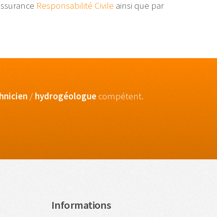
 assurance
Responsabilité Civile
ainsi que par
hnicien
/
hydrogéologue
compétent.
Informations