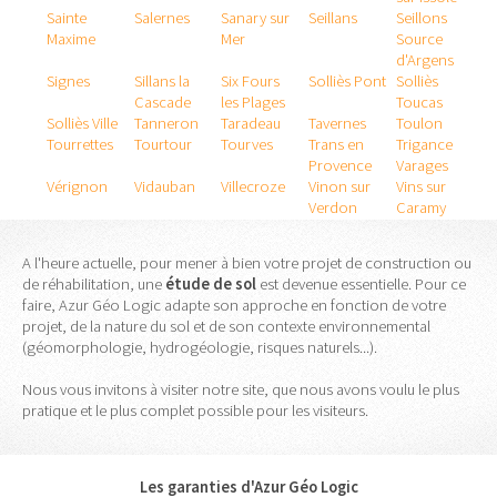
Sainte
Salernes
Sanary sur
Seillans
Seillons
Maxime
Mer
Source
d'Argens
Signes
Sillans la
Six Fours
Solliès Pont
Solliès
Cascade
les Plages
Toucas
Solliès Ville
Tanneron
Taradeau
Tavernes
Toulon
Tourrettes
Tourtour
Tourves
Trans en
Trigance
Provence
Varages
Vérignon
Vidauban
Villecroze
Vinon sur
Vins sur
Verdon
Caramy
A l'heure actuelle, pour mener à bien votre projet de construction ou
de réhabilitation, une
étude
de
sol
est devenue essentielle. Pour ce
faire, Azur Géo Logic adapte son approche en fonction de votre
projet, de la nature du sol et de son contexte environnemental
(géomorphologie, hydrogéologie, risques naturels...).
Nous vous invitons à visiter notre site, que nous avons voulu le plus
pratique et le plus complet possible pour les visiteurs.
Les garanties d'Azur Géo Logic