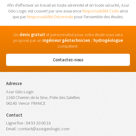
Afin d'effectuer un travail en toute sérennité et en toute sécurité, Azur
Géo Logic est couvert par une assurance
Responsabilité Civile
ainsi
que par
Responsabilité Décennale
pour l'ensemble des études.
Un
devis gratuit
et personnalisé pour votre étude vous sera
proposé par un
ingénieur
géotechnicien
/
hydrogéologue
compétent.
Contactez-nous
Adresse
Azur Géo Logic
1160 Chemin de la Sine, Piste des Salettes
06140
Vence
FRANCE
Contact
Ligne fixe :
04 93 20 00 16
Email :
contact@azurgeologic.com