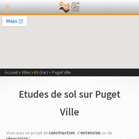
Accueil
Villes
83 (Var)
>
Puget Ville
Etudes de sol sur Puget
Ville
Vous avez un projet de
construction
, d'
extension
ou de
rénovation
?