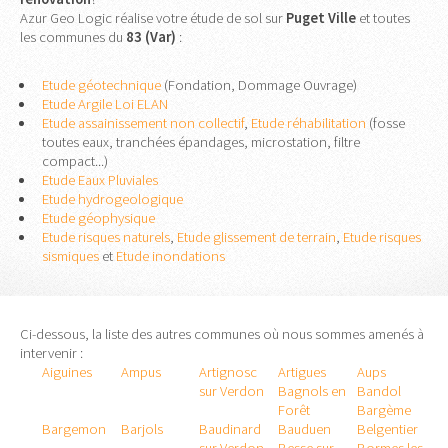
Azur Geo Logic réalise votre étude de sol sur
Puget Ville
et toutes
les communes du
83 (Var)
:
Etude géotechnique
(Fondation, Dommage Ouvrage)
Etude Argile Loi ELAN
Etude assainissement non collectif
,
Etude réhabilitation
(fosse
toutes eaux, tranchées épandages, microstation, filtre
compact...)
Etude Eaux Pluviales
Etude hydrogeologique
Etude géophysique
Etude risques naturels
,
Etude glissement de terrain
,
Etude risques
sismiques
et
Etude inondations
Ci-dessous, la liste des autres communes où nous sommes amenés à
intervenir :
Aiguines
Ampus
Artignosc
Artigues
Aups
sur Verdon
Bagnols en
Bandol
Forêt
Bargème
Bargemon
Barjols
Baudinard
Bauduen
Belgentier