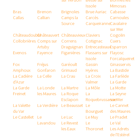
sur Verdon
Besse sur
Bormes les
Issole
Mimosas
Bras
Brenon
Brignoles
Brue Auriac
Cabasse
Callas
Callian
Camps la
Carcès
Carnoules
Source
Carqueiranne
Cavalaire
sur Mer
Châteaudouble
Châteauvert
Châteauvieux
Claviers
Cogolin
Collobrières
Comps sur
Correns
Cotignac
Cuers
Artuby
Draguignan
Entrecasteaux
Esparron
Evenos
Fayence
Figanières
Flassans sur
Flayosc
Issole
Forcalqueiret
Fox
Fréjus
Garéoult
Gassin
Ginasservis
Amphoux
Gonfaron
Grimaud
Hyères
La Bastide
La Cadière
La Celle
La Crau
La Croix
La Farlède
d'Azur
Valmer
La Garde
La Garde
La Londe
La Martre
La Môle
La Motte
Freinet
les Maures
La Roque
La
La Seyne
Esclapon
Roquebrussanne
sur Mer
La Valette
La Verdière
Le Beausset
Le
Le Cannet
du Var
Bourguet
des Maures
Le Castellet
Le
Le Luc
Le Muy
Le Pradet
Lavandou
Le Revest
Le
Le Val
les Eaux
Thoronet
Les Adrets
de l'Estérel