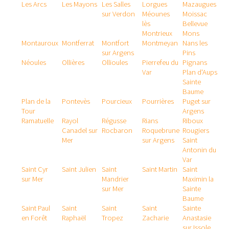
Les Arcs
Les Mayons
Les Salles
Lorgues
Mazaugues
sur Verdon
Méounes
Moissac
lès
Bellevue
Montrieux
Mons
Montauroux
Montferrat
Montfort
Montmeyan
Nans les
sur Argens
Pins
Néoules
Ollières
Ollioules
Pierrefeu du
Pignans
Var
Plan d'Aups
Sainte
Baume
Plan de la
Pontevès
Pourcieux
Pourrières
Puget sur
Tour
Argens
Ramatuelle
Rayol
Régusse
Rians
Riboux
Canadel sur
Rocbaron
Roquebrune
Rougiers
Mer
sur Argens
Saint
Antonin du
Var
Saint Cyr
Saint Julien
Saint
Saint Martin
Saint
sur Mer
Mandrier
Maximin la
sur Mer
Sainte
Baume
Saint Paul
Saint
Saint
Saint
Sainte
en Forêt
Raphaël
Tropez
Zacharie
Anastasie
sur Issole