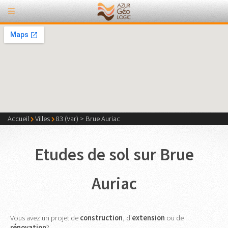
Accueil
Villes
83 (Var)
>
Brue Auriac
Etudes de sol sur Brue
Auriac
Vous avez un projet de
construction
, d'
extension
ou de
rénovation
?