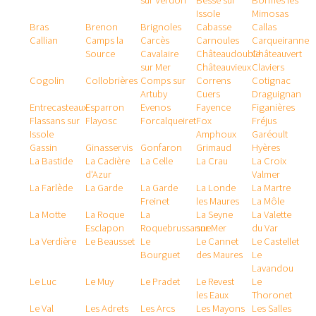
sur Verdon
Besse sur
Bormes les
Issole
Mimosas
Bras
Brenon
Brignoles
Cabasse
Callas
Callian
Camps la
Carcès
Carnoules
Carqueiranne
Source
Cavalaire
Châteaudouble
Châteauvert
sur Mer
Châteauvieux
Claviers
Cogolin
Collobrières
Comps sur
Correns
Cotignac
Artuby
Cuers
Draguignan
Entrecasteaux
Esparron
Evenos
Fayence
Figanières
Flassans sur
Flayosc
Forcalqueiret
Fox
Fréjus
Issole
Amphoux
Garéoult
Gassin
Ginasservis
Gonfaron
Grimaud
Hyères
La Bastide
La Cadière
La Celle
La Crau
La Croix
d'Azur
Valmer
La Farlède
La Garde
La Garde
La Londe
La Martre
Freinet
les Maures
La Môle
La Motte
La Roque
La
La Seyne
La Valette
Esclapon
Roquebrussanne
sur Mer
du Var
La Verdière
Le Beausset
Le
Le Cannet
Le Castellet
Bourguet
des Maures
Le
Lavandou
Le Luc
Le Muy
Le Pradet
Le Revest
Le
les Eaux
Thoronet
Le Val
Les Adrets
Les Arcs
Les Mayons
Les Salles