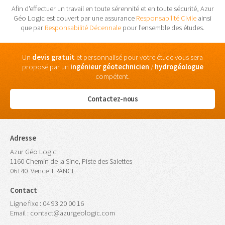
Afin d'effectuer un travail en toute sérennité et en toute sécurité, Azur
Géo Logic est couvert par une assurance
Responsabilité Civile
ainsi
que par
Responsabilité Décennale
pour l'ensemble des études.
Un
devis gratuit
et personnalisé pour votre étude vous sera
proposé par un
ingénieur
géotechnicien
/
hydrogéologue
compétent.
Contactez-nous
Adresse
Azur Géo Logic
1160 Chemin de la Sine, Piste des Salettes
06140
Vence
FRANCE
Contact
Ligne fixe :
04 93 20 00 16
Email :
contact@azurgeologic.com