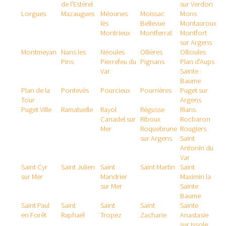
de l'Estérel
sur Verdon
Lorgues
Mazaugues
Méounes
Moissac
Mons
lès
Bellevue
Montauroux
Montrieux
Montferrat
Montfort
sur Argens
Montmeyan
Nans les
Néoules
Ollières
Ollioules
Pins
Pierrefeu du
Pignans
Plan d'Aups
Var
Sainte
Baume
Plan de la
Pontevès
Pourcieux
Pourrières
Puget sur
Tour
Argens
Puget Ville
Ramatuelle
Rayol
Régusse
Rians
Canadel sur
Riboux
Rocbaron
Mer
Roquebrune
Rougiers
sur Argens
Saint
Antonin du
Var
Saint Cyr
Saint Julien
Saint
Saint Martin
Saint
sur Mer
Mandrier
Maximin la
sur Mer
Sainte
Baume
Saint Paul
Saint
Saint
Saint
Sainte
en Forêt
Raphaël
Tropez
Zacharie
Anastasie
sur Issole