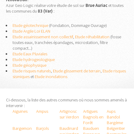
Azur Geo Logic réalise votre étude de sol sur
Brue Auriac
et toutes
les communes du
83 (Var)
:
Etude géotechnique
(Fondation, Dommage Ouvrage)
Etude Argile Loi ELAN
Etude assainissement non collectif
,
Etude réhabilitation
(fosse
toutes eaux, tranchées épandages, microstation, filtre
compact...)
Etude Eaux Pluviales
Etude hydrogeologique
Etude géophysique
Etude risques naturels
,
Etude glissement de terrain
,
Etude risques
sismiques
et
Etude inondations
Ci-dessous, la liste des autres communes où nous sommes amenés à
intervenir :
Aiguines
Ampus
Artignosc
Artigues
Aups
sur Verdon
Bagnols en
Bandol
Forêt
Bargème
Bargemon
Barjols
Baudinard
Bauduen
Belgentier