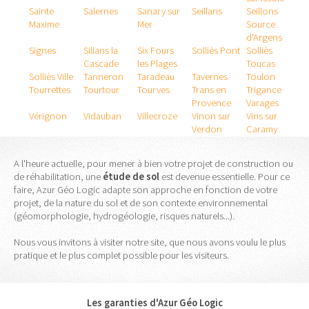
Sainte
Salernes
Sanary sur
Seillans
Seillons
Maxime
Mer
Source
d'Argens
Signes
Sillans la
Six Fours
Solliès Pont
Solliès
Cascade
les Plages
Toucas
Solliès Ville
Tanneron
Taradeau
Tavernes
Toulon
Tourrettes
Tourtour
Tourves
Trans en
Trigance
Provence
Varages
Vérignon
Vidauban
Villecroze
Vinon sur
Vins sur
Verdon
Caramy
A l'heure actuelle, pour mener à bien votre projet de construction ou
de réhabilitation, une
étude
de
sol
est devenue essentielle. Pour ce
faire, Azur Géo Logic adapte son approche en fonction de votre
projet, de la nature du sol et de son contexte environnemental
(géomorphologie, hydrogéologie, risques naturels...).
Nous vous invitons à visiter notre site, que nous avons voulu le plus
pratique et le plus complet possible pour les visiteurs.
Les garanties d'Azur Géo Logic