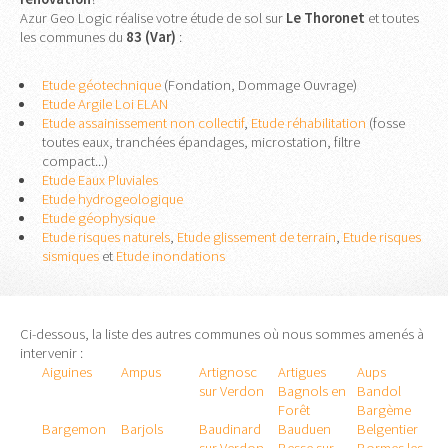
Azur Geo Logic réalise votre étude de sol sur
Le Thoronet
et toutes
les communes du
83 (Var)
:
Etude géotechnique
(Fondation, Dommage Ouvrage)
Etude Argile Loi ELAN
Etude assainissement non collectif
,
Etude réhabilitation
(fosse
toutes eaux, tranchées épandages, microstation, filtre
compact...)
Etude Eaux Pluviales
Etude hydrogeologique
Etude géophysique
Etude risques naturels
,
Etude glissement de terrain
,
Etude risques
sismiques
et
Etude inondations
Ci-dessous, la liste des autres communes où nous sommes amenés à
intervenir :
Aiguines
Ampus
Artignosc
Artigues
Aups
sur Verdon
Bagnols en
Bandol
Forêt
Bargème
Bargemon
Barjols
Baudinard
Bauduen
Belgentier