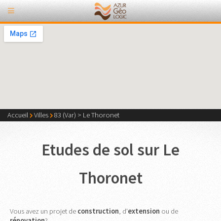
Accueil
Villes
83 (Var)
>
Le Thoronet
Etudes de sol sur Le
Thoronet
Vous avez un projet de
construction
, d'
extension
ou de
rénovation
?