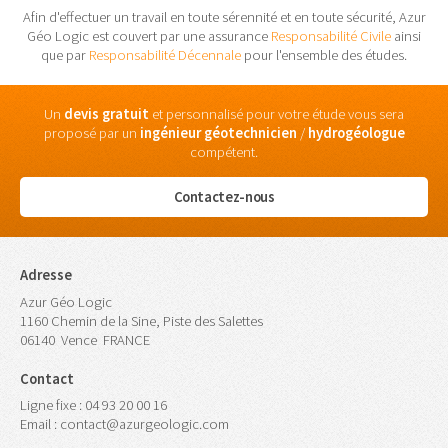
Afin d'effectuer un travail en toute sérennité et en toute sécurité, Azur
Géo Logic est couvert par une assurance
Responsabilité Civile
ainsi
que par
Responsabilité Décennale
pour l'ensemble des études.
Un
devis gratuit
et personnalisé pour votre étude vous sera
proposé par un
ingénieur
géotechnicien
/
hydrogéologue
compétent.
Contactez-nous
Adresse
Azur Géo Logic
1160 Chemin de la Sine, Piste des Salettes
06140
Vence
FRANCE
Contact
Ligne fixe :
04 93 20 00 16
Email :
contact@azurgeologic.com