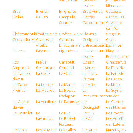
sur Verdon
Besse sur
Bormes les
Issole
Mimosas
Bras
Brenon
Brignoles
Brue Auriac
Cabasse
Callas
Callian
Camps la
Carcès
Carnoules
Source
Carqueiranne
Cavalaire
sur Mer
Châteaudouble
Châteauvert
Châteauvieux
Claviers
Cogolin
Collobrières
Comps sur
Correns
Cotignac
Cuers
Artuby
Draguignan
Entrecasteaux
Esparron
Evenos
Fayence
Figanières
Flassans sur
Flayosc
Issole
Forcalqueiret
Fox
Fréjus
Garéoult
Gassin
Ginasservis
Amphoux
Gonfaron
Grimaud
Hyères
La Bastide
La Cadière
La Celle
La Crau
La Croix
La Farlède
d'Azur
Valmer
La Garde
La Garde
La Londe
La Martre
La Môle
La Motte
Freinet
les Maures
La Roque
La
La Seyne
Esclapon
Roquebrussanne
sur Mer
La Valette
La Verdière
Le Beausset
Le
Le Cannet
du Var
Bourguet
des Maures
Le Castellet
Le
Le Luc
Le Muy
Le Pradet
Lavandou
Le Revest
Le Val
Les Adrets
les Eaux
de l'Estérel
Les Arcs
Les Mayons
Les Salles
Lorgues
Mazaugues