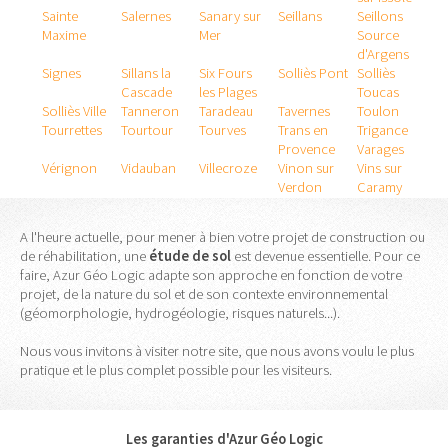
Sainte
Salernes
Sanary sur
Seillans
Seillons
Maxime
Mer
Source
d'Argens
Signes
Sillans la
Six Fours
Solliès Pont
Solliès
Cascade
les Plages
Toucas
Solliès Ville
Tanneron
Taradeau
Tavernes
Toulon
Tourrettes
Tourtour
Tourves
Trans en
Trigance
Provence
Varages
Vérignon
Vidauban
Villecroze
Vinon sur
Vins sur
Verdon
Caramy
A l'heure actuelle, pour mener à bien votre projet de construction ou
de réhabilitation, une
étude
de
sol
est devenue essentielle. Pour ce
faire, Azur Géo Logic adapte son approche en fonction de votre
projet, de la nature du sol et de son contexte environnemental
(géomorphologie, hydrogéologie, risques naturels...).
Nous vous invitons à visiter notre site, que nous avons voulu le plus
pratique et le plus complet possible pour les visiteurs.
Les garanties d'Azur Géo Logic