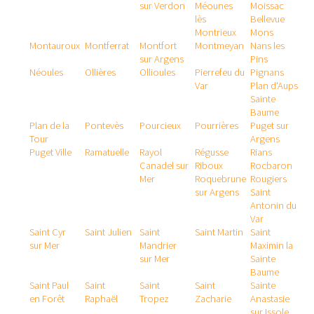
sur Verdon
Méounes
Moissac
lès
Bellevue
Montrieux
Mons
Montauroux
Montferrat
Montfort
Montmeyan
Nans les
sur Argens
Pins
Néoules
Ollières
Ollioules
Pierrefeu du
Pignans
Var
Plan d'Aups
Sainte
Baume
Plan de la
Pontevès
Pourcieux
Pourrières
Puget sur
Tour
Argens
Puget Ville
Ramatuelle
Rayol
Régusse
Rians
Canadel sur
Riboux
Rocbaron
Mer
Roquebrune
Rougiers
sur Argens
Saint
Antonin du
Var
Saint Cyr
Saint Julien
Saint
Saint Martin
Saint
sur Mer
Mandrier
Maximin la
sur Mer
Sainte
Baume
Saint Paul
Saint
Saint
Saint
Sainte
en Forêt
Raphaël
Tropez
Zacharie
Anastasie
sur Issole