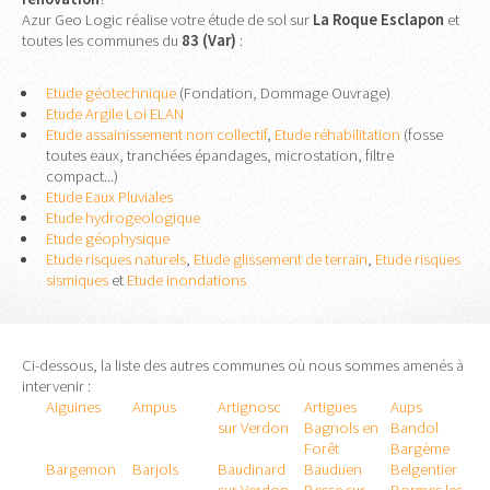
Azur Geo Logic réalise votre étude de sol sur
La Roque Esclapon
et
toutes les communes du
83 (Var)
:
Etude géotechnique
(Fondation, Dommage Ouvrage)
Etude Argile Loi ELAN
Etude assainissement non collectif
,
Etude réhabilitation
(fosse
toutes eaux, tranchées épandages, microstation, filtre
compact...)
Etude Eaux Pluviales
Etude hydrogeologique
Etude géophysique
Etude risques naturels
,
Etude glissement de terrain
,
Etude risques
sismiques
et
Etude inondations
Ci-dessous, la liste des autres communes où nous sommes amenés à
intervenir :
Aiguines
Ampus
Artignosc
Artigues
Aups
sur Verdon
Bagnols en
Bandol
Forêt
Bargème
Bargemon
Barjols
Baudinard
Bauduen
Belgentier