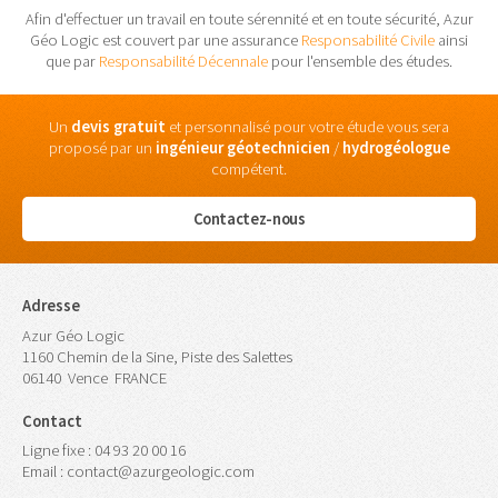
Afin d'effectuer un travail en toute sérennité et en toute sécurité, Azur
Géo Logic est couvert par une assurance
Responsabilité Civile
ainsi
que par
Responsabilité Décennale
pour l'ensemble des études.
Un
devis gratuit
et personnalisé pour votre étude vous sera
proposé par un
ingénieur
géotechnicien
/
hydrogéologue
compétent.
Contactez-nous
Adresse
Azur Géo Logic
1160 Chemin de la Sine, Piste des Salettes
06140
Vence
FRANCE
Contact
Ligne fixe :
04 93 20 00 16
Email :
contact@azurgeologic.com