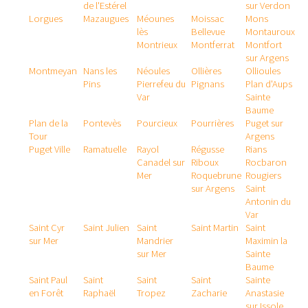
de l'Estérel
sur Verdon
Lorgues
Mazaugues
Méounes
Moissac
Mons
lès
Bellevue
Montauroux
Montrieux
Montferrat
Montfort
sur Argens
Montmeyan
Nans les
Néoules
Ollières
Ollioules
Pins
Pierrefeu du
Pignans
Plan d'Aups
Var
Sainte
Baume
Plan de la
Pontevès
Pourcieux
Pourrières
Puget sur
Tour
Argens
Puget Ville
Ramatuelle
Rayol
Régusse
Rians
Canadel sur
Riboux
Rocbaron
Mer
Roquebrune
Rougiers
sur Argens
Saint
Antonin du
Var
Saint Cyr
Saint Julien
Saint
Saint Martin
Saint
sur Mer
Mandrier
Maximin la
sur Mer
Sainte
Baume
Saint Paul
Saint
Saint
Saint
Sainte
en Forêt
Raphaël
Tropez
Zacharie
Anastasie
sur Issole