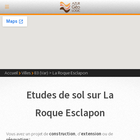
Accueil
Villes
83 (Var)
>
La Roque Esclapon
Etudes de sol sur La
Roque Esclapon
Vous avez un projet de
construction
, d'
extension
ou de
rénovation
?