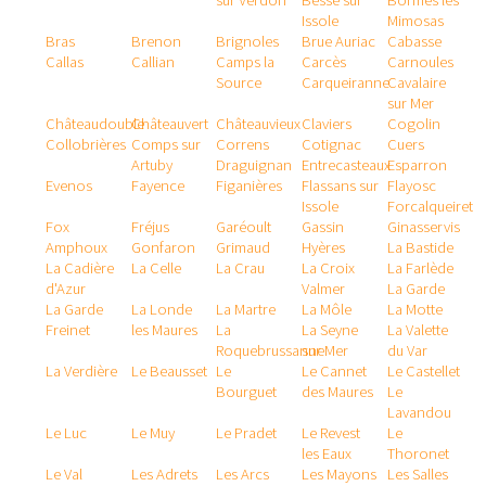
sur Verdon
Besse sur
Bormes les
Issole
Mimosas
Bras
Brenon
Brignoles
Brue Auriac
Cabasse
Callas
Callian
Camps la
Carcès
Carnoules
Source
Carqueiranne
Cavalaire
sur Mer
Châteaudouble
Châteauvert
Châteauvieux
Claviers
Cogolin
Collobrières
Comps sur
Correns
Cotignac
Cuers
Artuby
Draguignan
Entrecasteaux
Esparron
Evenos
Fayence
Figanières
Flassans sur
Flayosc
Issole
Forcalqueiret
Fox
Fréjus
Garéoult
Gassin
Ginasservis
Amphoux
Gonfaron
Grimaud
Hyères
La Bastide
La Cadière
La Celle
La Crau
La Croix
La Farlède
d'Azur
Valmer
La Garde
La Garde
La Londe
La Martre
La Môle
La Motte
Freinet
les Maures
La
La Seyne
La Valette
Roquebrussanne
sur Mer
du Var
La Verdière
Le Beausset
Le
Le Cannet
Le Castellet
Bourguet
des Maures
Le
Lavandou
Le Luc
Le Muy
Le Pradet
Le Revest
Le
les Eaux
Thoronet
Le Val
Les Adrets
Les Arcs
Les Mayons
Les Salles