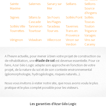
Sainte
Salernes
Sanary sur
Seillans
Seillons
Maxime
Mer
Source
d'Argens
Signes
Sillans la
Six Fours
Solliès Pont
Solliès
Cascade
les Plages
Toucas
Solliès Ville
Tanneron
Taradeau
Tavernes
Toulon
Tourrettes
Tourtour
Tourves
Trans en
Trigance
Provence
Varages
Vérignon
Vidauban
Villecroze
Vinon sur
Vins sur
Verdon
Caramy
A l'heure actuelle, pour mener à bien votre projet de construction ou
de réhabilitation, une
étude
de
sol
est devenue essentielle. Pour ce
faire, Azur Géo Logic adapte son approche en fonction de votre
projet, de la nature du sol et de son contexte environnemental
(géomorphologie, hydrogéologie, risques naturels...).
Nous vous invitons à visiter notre site, que nous avons voulu le plus
pratique et le plus complet possible pour les visiteurs.
Les garanties d'Azur Géo Logic