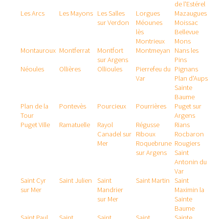
de l'Estérel
Les Arcs
Les Mayons
Les Salles
Lorgues
Mazaugues
sur Verdon
Méounes
Moissac
lès
Bellevue
Montrieux
Mons
Montauroux
Montferrat
Montfort
Montmeyan
Nans les
sur Argens
Pins
Néoules
Ollières
Ollioules
Pierrefeu du
Pignans
Var
Plan d'Aups
Sainte
Baume
Plan de la
Pontevès
Pourcieux
Pourrières
Puget sur
Tour
Argens
Puget Ville
Ramatuelle
Rayol
Régusse
Rians
Canadel sur
Riboux
Rocbaron
Mer
Roquebrune
Rougiers
sur Argens
Saint
Antonin du
Var
Saint Cyr
Saint Julien
Saint
Saint Martin
Saint
sur Mer
Mandrier
Maximin la
sur Mer
Sainte
Baume
Saint Paul
Saint
Saint
Saint
Sainte