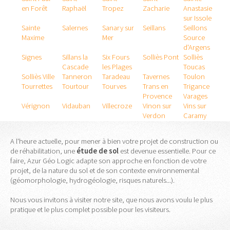
en Forêt
Raphaël
Tropez
Zacharie
Anastasie
sur Issole
Sainte
Salernes
Sanary sur
Seillans
Seillons
Maxime
Mer
Source
d'Argens
Signes
Sillans la
Six Fours
Solliès Pont
Solliès
Cascade
les Plages
Toucas
Solliès Ville
Tanneron
Taradeau
Tavernes
Toulon
Tourrettes
Tourtour
Tourves
Trans en
Trigance
Provence
Varages
Vérignon
Vidauban
Villecroze
Vinon sur
Vins sur
Verdon
Caramy
A l'heure actuelle, pour mener à bien votre projet de construction ou
de réhabilitation, une
étude
de
sol
est devenue essentielle. Pour ce
faire, Azur Géo Logic adapte son approche en fonction de votre
projet, de la nature du sol et de son contexte environnemental
(géomorphologie, hydrogéologie, risques naturels...).
Nous vous invitons à visiter notre site, que nous avons voulu le plus
pratique et le plus complet possible pour les visiteurs.