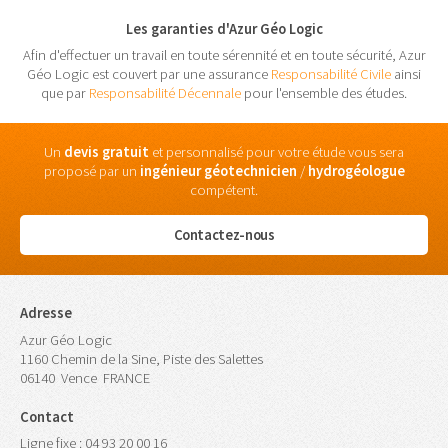
Les garanties d'Azur Géo Logic
Afin d'effectuer un travail en toute sérennité et en toute sécurité, Azur
Géo Logic est couvert par une assurance
Responsabilité Civile
ainsi
que par
Responsabilité Décennale
pour l'ensemble des études.
Un
devis gratuit
et personnalisé pour votre étude vous sera
proposé par un
ingénieur
géotechnicien
/
hydrogéologue
compétent.
Contactez-nous
Adresse
Azur Géo Logic
1160 Chemin de la Sine, Piste des Salettes
06140
Vence
FRANCE
Contact
Ligne fixe :
04 93 20 00 16