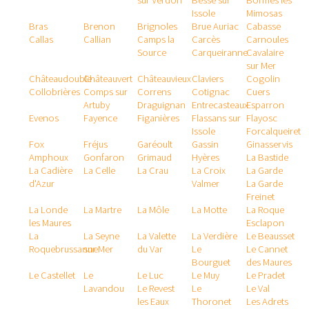
sur Verdon
Besse sur
Bormes les
Issole
Mimosas
Bras
Brenon
Brignoles
Brue Auriac
Cabasse
Callas
Callian
Camps la
Carcès
Carnoules
Source
Carqueiranne
Cavalaire
sur Mer
Châteaudouble
Châteauvert
Châteauvieux
Claviers
Cogolin
Collobrières
Comps sur
Correns
Cotignac
Cuers
Artuby
Draguignan
Entrecasteaux
Esparron
Evenos
Fayence
Figanières
Flassans sur
Flayosc
Issole
Forcalqueiret
Fox
Fréjus
Garéoult
Gassin
Ginasservis
Amphoux
Gonfaron
Grimaud
Hyères
La Bastide
La Cadière
La Celle
La Crau
La Croix
La Garde
d'Azur
Valmer
La Garde
Freinet
La Londe
La Martre
La Môle
La Motte
La Roque
les Maures
Esclapon
La
La Seyne
La Valette
La Verdière
Le Beausset
Roquebrussanne
sur Mer
du Var
Le
Le Cannet
Bourguet
des Maures
Le Castellet
Le
Le Luc
Le Muy
Le Pradet
Lavandou
Le Revest
Le
Le Val
les Eaux
Thoronet
Les Adrets