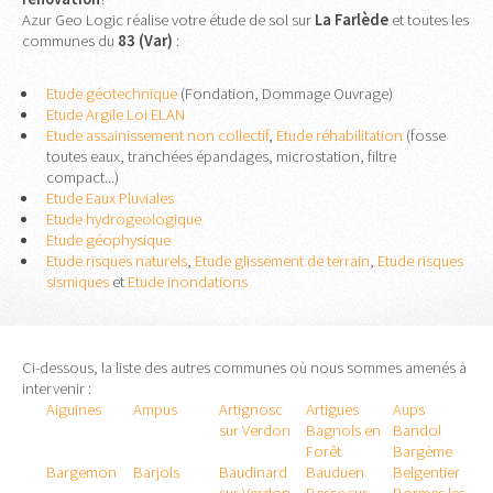
Azur Geo Logic réalise votre étude de sol sur
La Farlède
et toutes les
communes du
83 (Var)
:
Etude géotechnique
(Fondation, Dommage Ouvrage)
Etude Argile Loi ELAN
Etude assainissement non collectif
,
Etude réhabilitation
(fosse
toutes eaux, tranchées épandages, microstation, filtre
compact...)
Etude Eaux Pluviales
Etude hydrogeologique
Etude géophysique
Etude risques naturels
,
Etude glissement de terrain
,
Etude risques
sismiques
et
Etude inondations
Ci-dessous, la liste des autres communes où nous sommes amenés à
intervenir :
Aiguines
Ampus
Artignosc
Artigues
Aups
sur Verdon
Bagnols en
Bandol
Forêt
Bargème
Bargemon
Barjols
Baudinard
Bauduen
Belgentier