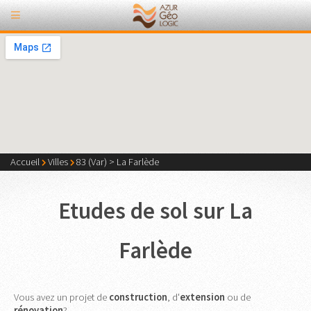
Accueil
Villes
83 (Var)
>
La Farlède
Etudes de sol sur La
Farlède
Vous avez un projet de
construction
, d'
extension
ou de
rénovation
?